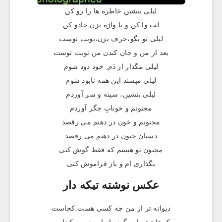
لیلی بنشین خاطره ها را رو کن
لب وا کن و با واژه بزن جادو کن
لیلی تو بگو،حرف بزن،نوبت توست
بعد از من و جان کندن من نوبت توست
لیلی مگذار از دَم ِ خود دود شوم
لیلی مپسند این همه نابود شوم
لیلی بنشین، سینه و سر آوردم
مجنونم و خونابِ جگر آوردم
مجنونم و خون در دهنم می رقصد
دستان جنون در دهنم می رقصد
مجنون تو هستم که فقط گوش کنی
بگذاری ام و باز فراموش کنی
عکس نوشته تيکه دار
دیوانه تر از من چه کسی هست،کجاست