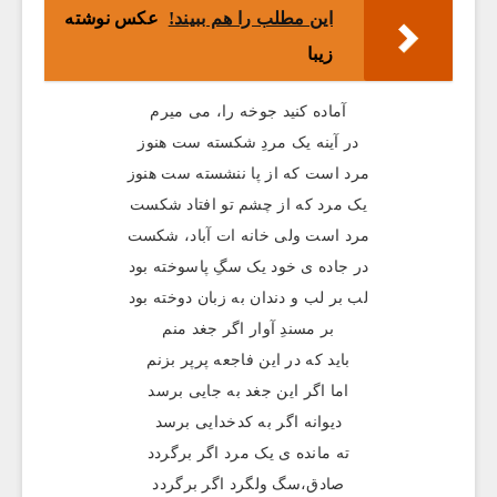
این مطلب را هم ببیند!
عکس نوشته
زیبا
آماده کنید جوخه را، می میرم
در آینه یک مردِ شکسته ست هنوز
مرد است که از پا ننشسته ست هنوز
یک مرد که از چشم تو افتاد شکست
مرد است ولی خانه ات آباد، شکست
در جاده ی خود یک سگِ پاسوخته بود
لب بر لب و دندان به زبان دوخته بود
بر مسندِ آوار اگر جغد منم
باید که در این فاجعه پرپر بزنم
اما اگر این جغد به جایی برسد
دیوانه اگر به کدخدایی برسد
ته مانده ی یک مرد اگر برگردد
صادق،سگ ولگرد اگر برگردد