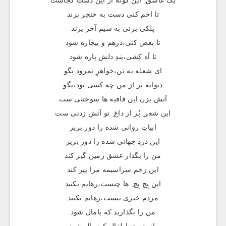
یک عاشق ِ این گونه از این دست کجاست
تا اخم کنی دست به خنجر بزند
پلکی بزنی به سیم آخر یزند
تا بغض کنی،درهم و بیچاره شود
تا آه کِشی،بندِ دلش پاره شود
ای شعله به تن،خواهرِ نمرود بگو
دیوانه تر از من چه کسی بود،بگو
آتش بزن این قافیه ها سوختنی ست
این شعر ِ پُر از داغ ِ تو آتش زدنی ست
ابیاتِ روانی شده را دور بریز
این دردِ جهانی شده را دور بریز
من را بگذار عشق زمین گیر کند
این زخم سراسیمه مرا پیر کند
این پِچ پِچ ِ ها چیست،رهایم بکنید
مردم خبری نیست،رهایم بکنید
من را بگذارید که پامال شود