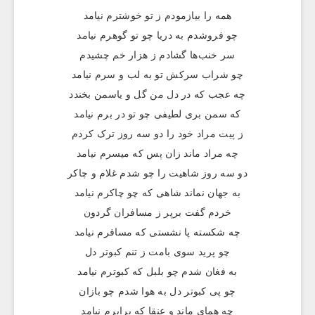
همه را بیازمودم ز تو خوشترم نیامد
چو فروشدم به دریا چو تو گوهرم نیامد
سر خنب‌ها گشادم ز هزار خم چشیدم
چو شراب سرکش تو به لب و سرم نیامد
چه عجب که در دل من گل و یاسمن بخندد
که سمن بری لطیفی چو تو در برم نیامد
ز پیت مراد خود را دو سه روز ترک کردم
چه مراد ماند زان پس که میسرم نیامد
دو سه روز شاهیت را چو شدم غلام و چاکر
به جهان نماند شاهی که چو چاکرم نیامد
خردم گفت برپر ز مسافران گردون
چه شکسته پا نشستی که مسافرم نیامد
چو پرید سوی بامت ز تنم کبوتر دل
به فغان شدم چو بلبل که کبوترم نیامد
چو پی کبوتر دل به هوا شدم چو بازان
چه همای ماند و عنقا که برابرم نیامد