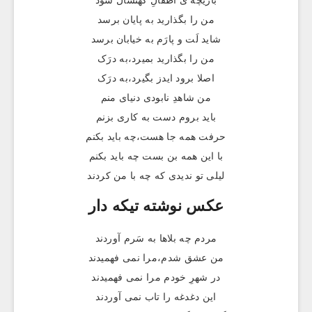
بازیچه ی اطفالِ کهنسال شود
من را بگذارید به پایان برسد
شاید لَت و پارَم به خیابان برسد
من را بگذارید بمیرد،به درَک
اصلا برود ایدز بگیرد،به درَک
من شاهدِ نابودی دنیای منم
باید بروم دست به کاری بزنم
حرفت همه جا هست،چه باید بکنم
با این همه بن بست چه باید بکنم
لیلی تو ندیدی که چه با من کردند
عکس نوشته تيکه دار
مردم چه بلاها به سَرم آوردند
من عشق شدم،مرا نمی فهمیدند
در شهرِ خودم مرا نمی فهمیدند
این دغدغه را تاب نمی آوردند