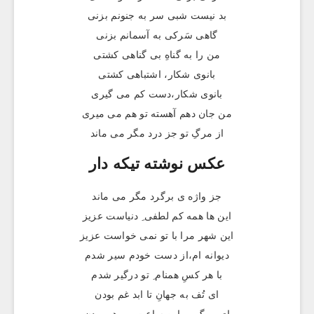
بد نیست شبی سر به جنونم بزنی
گاهی سَرکی به آسمانم بزنی
من را به گناهِ بی گناهی کشتی
بانوی شکار، اشتباهی کشتی
بانوی شکار،دست کم می گیری
من جان دهم آهسته تو هم می میری
از مرگِ تو جز درد مگر می ماند
عکس نوشته تيکه دار
جز واژه ی برگرد مگر می ماند
این ها همه کم لطفی ِ دنیاست عزیز
این شهر مرا با تو نمی خواست عزیز
دیوانه ام،از دست خودم سیر شدم
با هر کسِ همنام ِ تو درگیر شدم
ای تُف به جهانِ تا ابد غم بودن