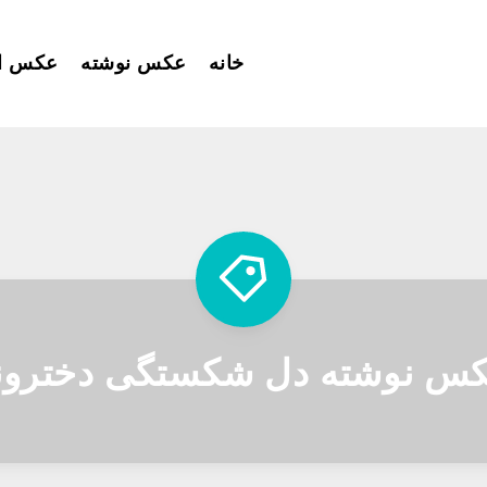
خانه
عکس نوشته
عکس ا
س نوشته دل شکستگی دخترون