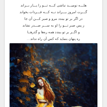
هلـــه نومیـــد نباشی کـــه تـــو را یـــار بــراند
گـــرت امروز بـــراند نــه کـــه فـــردات بخواند
در اگر بر تو ببندد مرو و صبر کـــن آن جا
ز پس صبر تـــو را او به ســـر صـــدر نشاند
و اگــر بر تو ببندد همه ره‌ها و گذرهــا
ره پنهان بنماید که کس آن راه نداند…