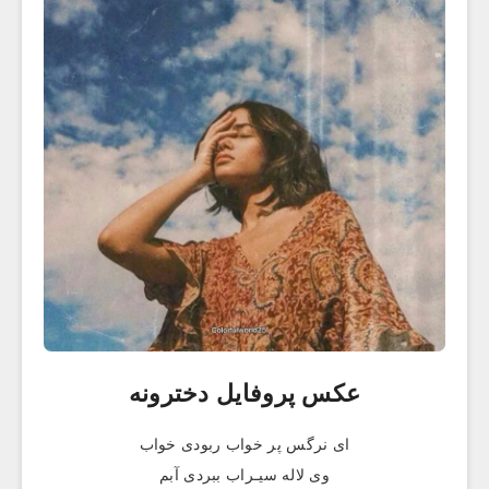
عکس پروفایل دخترونه
ای نرگس پر خواب ربودی خواب
وی لاله سیـراب ببردی آبم