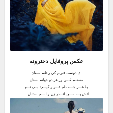
عکس پروفایل دخترونه
ای دوست قبولم کن وجانم بستان
مستــم کـــن وز هر دو جهانم بستان
بـا هـــر چـــه دلم قـــرار گیـــرد بــی تـــو
آتش بــه مـــن انـــدر زن و آنـــم بستـان…