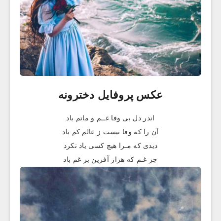
عکس پروفایل دخترونه
اندر دل بی وفا غــم و ماتم باد
آن را که وفا نیست ز عالم کم باد
دیدی که مـرا هیچ کسی یاد نکرد
جز غـم که هزار آفرین بر غم باد