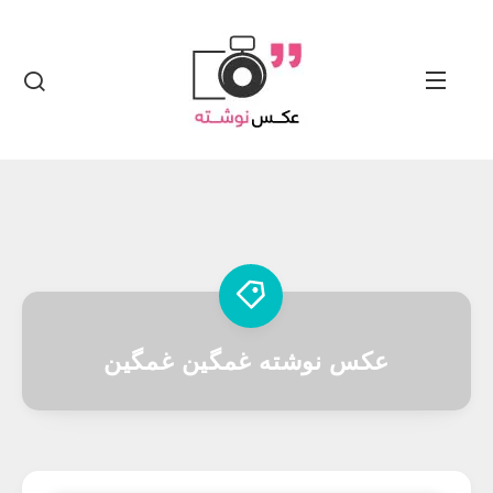
عکس نوشته غمگین غمگین