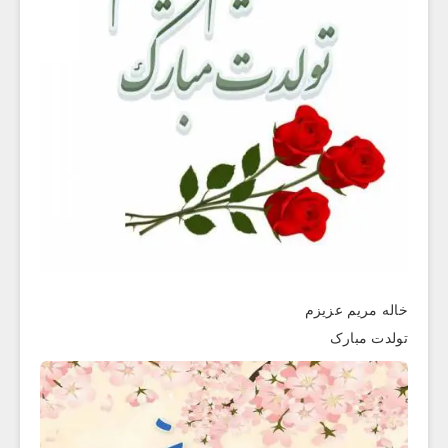
خاله مریم عزیزم
تولدت مبارک