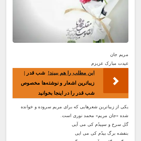
مریم جان
عیدت مبارک عزیزم
این مطلب را هم ببیند!
شب قدر |
زیباترین اشعار و نوشته‌ها مخصوص
شب قدر را در اینجا بخوانید
یکی از زیباترین شعرهایی که برای مریم سروده و خوانده
شده «جان مریم» محمد نوری است.
گل سرخ و سپیدُم کی می آیی
بنفشه برگ بیدُم کی می ایی