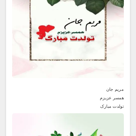
مریم جان
همسر عزیزم
تولدت مبارک