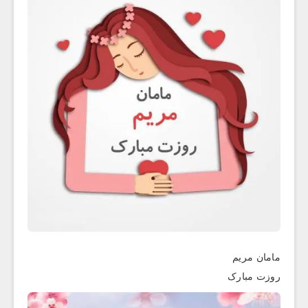
مامان مریم
روزت مبارک