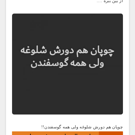
از بین ببره ….
چوپان هم دورش شلوغه ولی همه گوسفندن!!