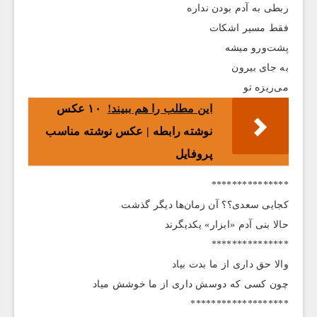
ربطی به آدم بودن نداره
فقط مسیر اشکات
پشت‌و‌رو میشه
به جای بیرون
می‌ریزه تو
این مطلب را هم ببیند!
۱۰ عکس‌
نوشته رابطه | عکس نوشته مناسب
پروفایل
***************
کجایی سعدی؟؟ آن زمان‌ها دیگر گذشت
حالا بنی آدم «ابزار» یکدیگرند
***************
والا ﺣﻖ ﺩﺍﺭی ﺍز ما بدت ﺑﻴﺎﺩ
چون کسی که دوسش داری از ما خوشش میاد
*******************