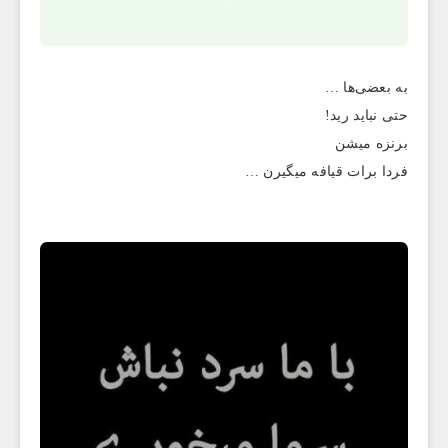
به بعضی‌ها …
حتی نباید رید!
برنزه میشن
فردا برات قیافه میگیرن …