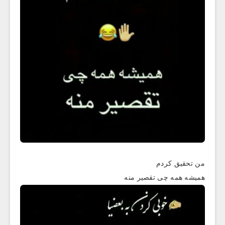
من تحقیق کردم
همیشه همه چی تقصیر منه