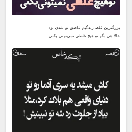
بزرگترین غلط زندگیم عاضق تو شدن بود
حالا هی بگو تو هیچ غلطی نمی‌تونی بکنی