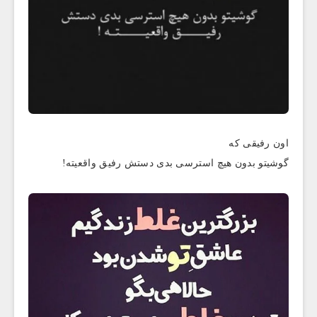
اون رفیقی که
گوشیتو بدون هیچ استرسی بدی دستش رفیق واقعیته!