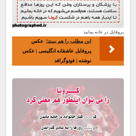
پروفایل در خانه بمانید
این مطلب را هم ببیند!
عکس
پروفایل عاشقانه انگلیسی | عکس
نوشته | فوتوگرافد