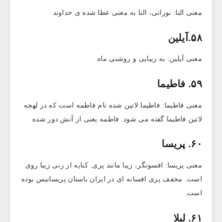
معنی النا: نورانی، النا به معنی عطا شده ی خداوند
۵۸.آیلین
معنی آیلین: به زیبایی و روشنی ماه
۵۹. فاطیما
معنی فاطیما: فاطیما لاتین شده نام فاطمه است که در لهجه
لاتین فاطیما گفته می شود. فاطمه یعنی از آتش دور شده
۶۰. پریسا
معنی پریسا: افسونگر، زیبا مانند پری. کنایه از زنی زیبا روی
است. مخفف پری افسانه ای در ایران باستان پریساتیس بوده
است.
۶۱. لیلا