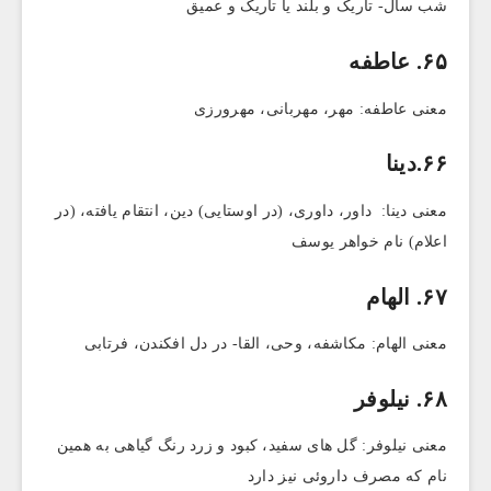
شب سال- تاریک و بلند یا تاریک و عمیق
۶۵. عاطفه
معنی عاطفه: مهر، مهربانی، مهرورزی
۶۶.دینا
معنی دینا: داور، داوری، (در اوستایی) دین، انتقام یافته، (در
اعلام) نام خواهر یوسف
۶۷. الهام
معنی الهام: مکاشفه، وحی، القا- در دل افکندن، فرتابی
۶۸. نیلوفر
معنی نیلوفر: گل های سفید، کبود و زرد رنگ گیاهی به همین
نام که مصرف داروئی نیز دارد