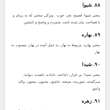
۸۸. شیوا
معنی شیوا: فصیح، نغز، خوب- ویژگی سخنی که به زیبای و
با فصاحت بیان شده باشد، شمرده و واضح و دلنشین
۸۹. بهاره
معنی بهاره: مربوط به بهار، به عمل آمده در بهار، منسوب به
بهار
۹۰. شیدا
معنی شیدا: بی قرار، دلباخته، دلداده، دلشده، دیوانه،
سرگشته، شوریده، شیفته، عاشق، مجنون، مفتون، واله،
وامق
۹۱. زهره