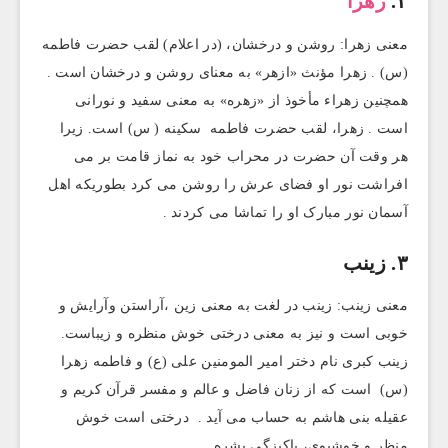
۲.
زهرا
معنی زهرا: روشن و درخشان، (در اعلام) لقب حضرت فاطمه
(س) . زهرا مؤنث «ازهر» به معنای روشن و درخشان است .
همچنین زهراء مأخوذ از «زهره» به معنی سفید و نورانی
است . زهرا، لقب حضرت فاطمه سکینه ( س) است. زیرا
هر وقت آن حضرت در محراب خود به نماز قامت بر می
افراشت نور او فضای عرش را روشن می کرد بطوریکه اهل
آسمان نور مبارک او را تماشا می کردند .
۳. زینب
معنی زینب: زینب در لغت به معنی زین ،آراستن وآرایش و
خوبی است و نیز به معنی درختی خوش منظره و زیباست.
زینب کبری نام دختر امیر المومنین علی (ع) و فاطمه زهرا
(س) است که از زنان فاضل و عالم و مفسر قرآن کریم و
عقیله بنی هاشم به حساب می آید . درختی است خوش
منظر و خوشبوی، پاکیزگی بشره.