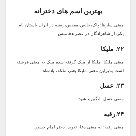
بهترین اسم های دخترانه
معنی سارینا: پاک،خالص،مقدس،ریشه در ایران باستان نام
یکی از شاهزادگان در عصر هخامنش
۲۲. ملیکا
معنی ملیکا: ملیکا از ملک گرفته شده ملک به معنی فرشته
است بنابراین معنی ملیکا یعنی ملکه، پادشاه
۲۳. عسل
معنی عسل: انگبین، شهد
۲۴.رقیه
معنی رقیه: به معنی دعا، تعویذ، دختر امام حسین