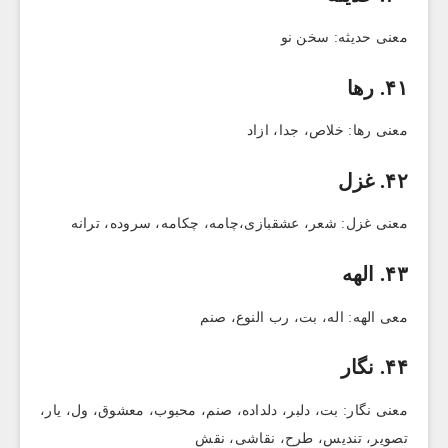
معنی حدیثه: سخن نو
۴۱. رها
معنی رها: خلاص، جدا، ازاد
۴۲. غزل
معنی غزل: شعر، عشقبازی،چامه، چکامه، سروده، ترانه
۴۳. الهه
معی الهه: اله، بت، رب النوع، صنم
۴۴. نگار
معنی نگار: بت، دلبر، دلداده، صنم، محبوب، معشوق، ول، یار،
تصویر، تندیس، طرح، نقاشی، نقش