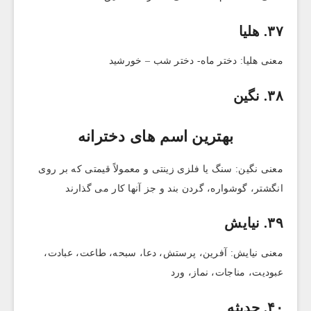
۳۷. هلیا
معنی هلیا: دختر ماه- دختر شب – خورشید
۳۸. نگین
بهترین اسم های دخترانه
معنی نگین: سنگ یا فلزی زینتی و معمولاً قیمتی که بر روی
انگشتر، گوشواره، گردن بند و جز آنها کار می گذارند
۳۹. نیایش
معنی نیایش: آفرین، پرستش، دعا، سبحه، طاعت، عبادت،
عبودیت، مناجات، نماز، ورد
۴۰. حدیثه