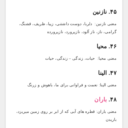
۴۵. نازنین
معنی نازنین: دلربا، دوست داشتنی، زیبا، ظریف، قشنگ،
گرامی، ناز، ناز آلود، نازپرورد، نازپرورده
۴۶. محیا
معنی محیا: حیات، زندگی – زندگی، حیات
۴۷. الینا
معنی الینا: نعمت و فراوانی برای ما، باهوش و زرنگ
۴۸.
باران
معنی باران: قطره های آبی که از ابر بر روی زمین میریزد،
باریدن