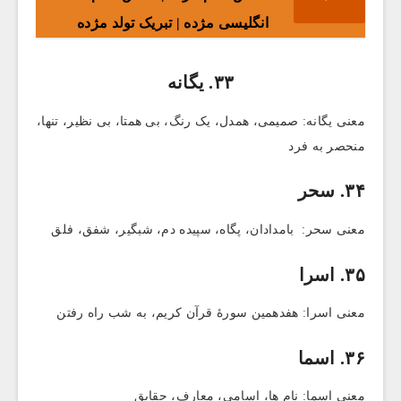
انگلیسی مژده | تبریک تولد مژده
۳۳. یگانه
معنی یگانه: صمیمی، همدل، یک رنگ، بی همتا، بی نظیر، تنها،
منحصر به فرد
۳۴. سحر
معنی سحر: بامدادان، پگاه، سپیده دم، شبگیر، شفق، فلق
۳۵. اسرا
معنی اسرا: هفدهمین سورۀ قرآن کریم، به شب راه رفتن
۳۶. اسما
معنی اسما: نام ها، اسامی، معارف، حقایق