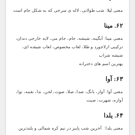
معنی لیلا: شب طولانی، لاله ی سرخی که به شکل جام است
۶۲. مینا
معنی مینا: آبگینه، شیشه، جام، جام می، لایه خارجی دندان،
ترکیبی ازلاجورد و طلا، لعاب مخصوص، لعاب شیشه ای،
شیشه شراب
بهترین اسم های دخترانه
۶۳: آوا
معنی آوا: آواز، بانگ، صدا، صلا، صوت، لحن، ندا، نغمه، نوا،
آوازه، شهرت، صیت
۶۴. یلدا
معنی یلدا: آخرین شب پاییز در نیم کره شمالی و بلندترین