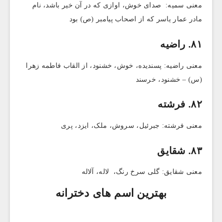
معنی سمیه: صدای خوش، اوازی که در آن خیر باشد، نام
مادر عمار یاسر که از اصحاب پیامبر (ص) بود
۸۱. راضیه
معنی راضیه: پسندیده، خوش، خشنود، از القاب فاطمه زهرا
(س) – خشنود، خرسند
۸۲. فرشته
معنی فرشته: جبرئیل، سروش، ملک، ایزد، پری
۸۳. شقایق
معنی شقایق: گلی سرخ رنگ، لاله، آلاله
بهترین اسم های دخترانه