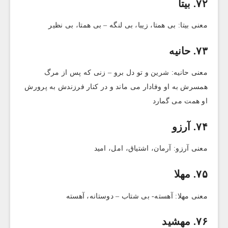
۷۲. بیتا
معنی بیتا: ‎بی همتا، زیبا، بی لنگه – بی همتا، بی نظیر
۷۳. حانیه
معنی حانیه: شرین و تو دل برو – زنی که پس از مرگ
همسرش به او وفادار می ماند و در کنار فرزندش به پرورش
او همت می گمارد
۷۴. آرزو
معنی آرزو: آرمان، اشتیاق، امل، امید
۷۵. مهلا
معنی مهلا: آهسته- بی شتاب – دوستانه، آهسته
۷۶. مهشید