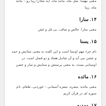
معنی مهسا: مثل ماه، مانند ماه، (به مجاز) زیبا رو – مانند
ماه، زیبا
۱۴. سارا
معنی سارا: خالص و صاف، بی غل و غش
۱۵. یسنا‌
نام جزء مهم اوستا است و این کلمه به معنی ستایش و حمد
و جشن می آید و آن شامل هفتاد و دو فصل است. در
اوستایی یسنه، به معنی پرستش و ستایش و نماز و جشن
۱۶. مائده
معنی مائده: سفره، سفره آسمانی – خوردنی، طعام، نام
سوره ای در قرآن کریم
۱۷. مهدیه