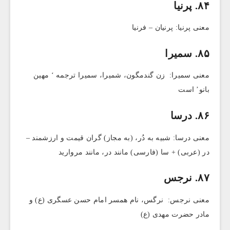
۸۴. پرنیا
معنی پرنیا: پرنیان – فرنیا
۸۵. سمیرا
معنی سمیرا: زن گندمگون، شمیرا، سمیرا ترجمه ‘ مهین
بانو’ است
۸۶. درسا
معنی درسا: شبیه به دُر، (به مجاز) گران قیمت و ارزشمند –
در (عربی) + سا (فارسی) مانند در، مانند مروارید
۸۷. نرجس
معنی نرجس: نرگس، نام همسر امام حسن عسگری (ع) و
مادر حضرت مهدی (ع)