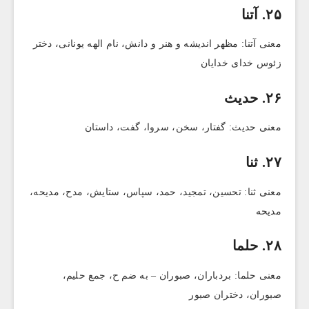
۲۵. آتنا
معنی آتنا: مظهر اندیشه و هنر و دانش، نام الهه یونانی، دختر
زئوس خدای خدایان
۲۶. حدیث
معنی حدیث: گفتار، سخن، سروا، گفت، داستان
۲۷. ثنا
معنی ثنا: تحسین، تمجید، حمد، سپاس، ستایش، مدح، مدیحه،
مدیحه
۲۸. حلما
معنی حلما: بردباران، صبوران – به ضم ح، جمع حلیم،
صبوران، دختران صبور