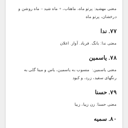
معنی مهشید: پرتو ماه، ماهتاب، + ماه شید – ماه روشن و
درخشان، پرتو ماه
۷۷. ندا
معتی ندا: بانگ. فریاد. آواز. اعلان
۷۸. یاسمین
معنی یاسمین: منسوب به یاسمین، یاس و مینا گلی به
رنگهای سفید، زرد، و کبود
۷۹. حسنا
معنی حسنا: زن زیبا، زیبا
۸۰. سمیه