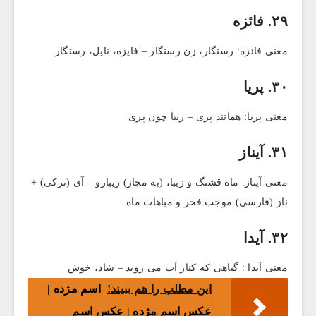
۲۹. فائزه
معنی فائزه: رستگار، زن رستگار – فایزه، نایل، رستگار
۳۰. پریا
معنی پریا: همانند پری – زیبا چون پری
۳۱. آیناز
معنی آیناز: ماه قشنگ و زیبا، (به مجاز) زیبارو – آی (ترکی) +
ناز (فارسی) موجب فخر و مباهات ماه
۳۲. آیدا
معنی آیدا : گیاهی که کنار آب می روید – شاد، خوش
این مطلب را هم ببیند!
اسم مژده |
عکس اسم مژده | عکس اسم