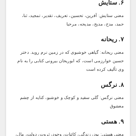
۶. ستایش
معنی ستایش: آفرین، تحسین، تعریف، تقدیر، تمجید، ثنا،
حمد، مدح، مدیح، مدیحه، مرحبا
۷. ریحانه
معنی ریحانه: گیاهی خوشبوی که در زمین نرم روید. دختر
حسین خوارزمی است، که ابوریحان بیرونی کتابی را به نام
وی تألیف کرده است
۸. نرگس‌
معنی نرگس: گلی سفید و کوچک و خوشبو، کنایه از چشم
معشوق
۹. هستی
معنی هستی: بود، زندگی، کائنات، وجود، ثروت، دولت، مال،