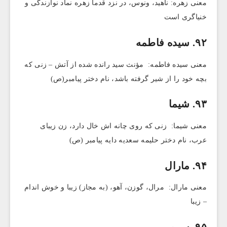
معنی زهره: ناهید، ونوس، در نزد قدما زهره نماد نوازندگی و
خنیاگری است
۹۲. سیده فاطمه
معنی سیده فاطمه: مؤنث سید رانده شده از آتش – زنی که
بچه خود را از شیر گرفته باشد، نام دختر پیامبر(ص)
۹۳. شیما
معنی شیما: زنی که روی چانه اش خال دارد، زن زیبای
عرب، نام دختر حلیمه سعدیه دایه پیامبر (ص)
۹۴. مارال
معنی مارال: مرال، گوزن، آهو، (به مجاز) زیبا و خوش اندام
– زیبا
۹۵. سرور