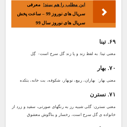
این مطلب را هم ببیند!
معرفی
سریال های نوروز 99 – ساعت پخش
سریال های نوروز سال 99
۶۹. تینا
معنی تینا: به لفظ زند و پا زند گل سرخ است- گِل
۷۰. بهار
معنی بهار: بهاران، ربیع، نوبهار، شکوفه، بت خانه، بتکده
۷۱. نسترن
معنی نسترن: گلی شبیه رز به رنگهای صورتی، سفید و زرد از
خانواده ی گل سرخ است، رخسار و بناگوش معشوق