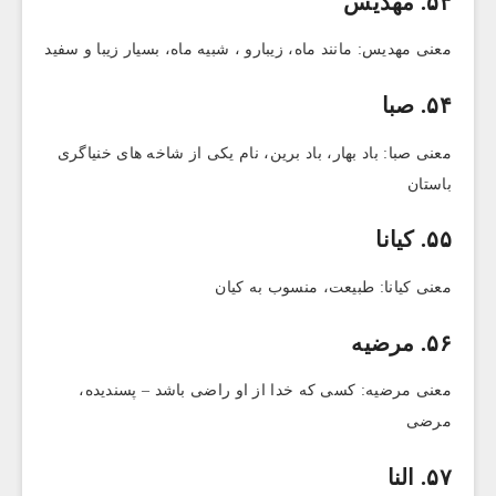
۵۳. مهدیس
معنی مهدیس: مانند ماه، زیبارو ، شبیه ماه، بسیار زیبا و سفید
۵۴. صبا
معنی صبا: باد بهار، باد برین، نام یکی از شاخه های خنیاگری
باستان
۵۵. کیانا
معنی کیانا: طبیعت، منسوب به کیان
۵۶. مرضیه
معنی مرضیه: کسی که خدا از او راضی باشد – پسندیده،
مرضی
۵۷. النا