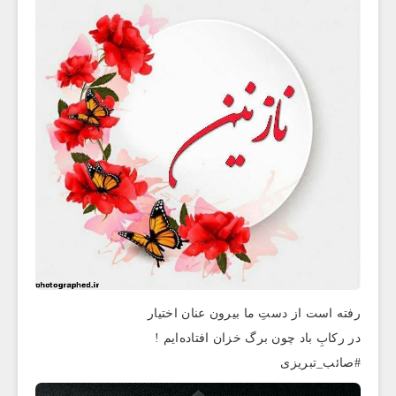
رفته است از دستِ ما بیرون عنان اختیار
در رکابِ باد چون برگ خزان افتاده‌ایم !
#صائب_تبريزى