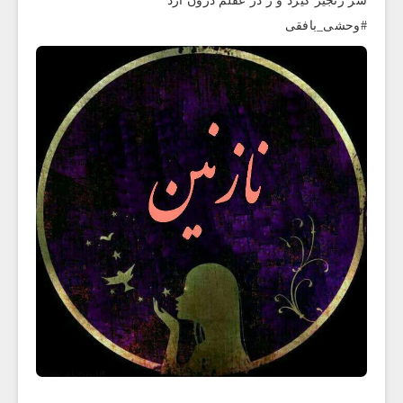
سر زنجیر گیرد و ز در عقلم درون آرد
#وحشی_بافقی